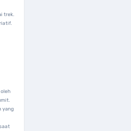
i trek.
iatif.
 oleh
umit.
n yang
saat