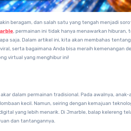
makin beragam, dan salah satu yang tengah menjadi soro
arble
, permainan ini tidak hanya menawarkan hiburan, t
iapa saja. Dalam artikel ini, kita akan membahas tentang
s viral, serta bagaimana Anda bisa meraih kemenangan d
ng virtual yang menghibur ini!
 akar dalam permainan tradisional. Pada awalnya, anak-
ombaan kecil. Namun, seiring dengan kemajuan teknolog
igital yang lebih menarik. Di Jmarble, balap kelereng te
eruan dan tantangannya.