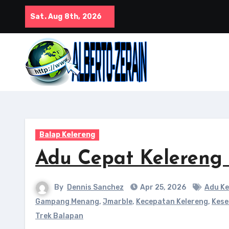
Skip
Sat. Aug 8th, 2026
to
content
Balap Kelereng
Adu Cepat Kelereng
By
Dennis Sanchez
Apr 25, 2026
Adu Ke
Gampang Menang
,
Jmarble
,
Kecepatan Kelereng
,
Kese
Trek Balapan