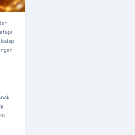
tan
etapi
 balap
engan
anak
i,
lah