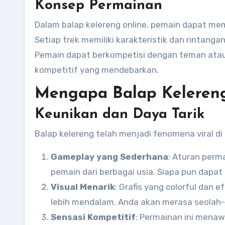
Konsep Permainan
Dalam balap kelereng online, pemain dapat memi
Setiap trek memiliki karakteristik dan rintang
Pemain dapat berkompetisi dengan teman atau 
kompetitif yang mendebarkan.
Mengapa Balap Kelereng 
Keunikan dan Daya Tarik
Balap kelereng telah menjadi fenomena viral d
Gameplay yang Sederhana
: Aturan per
pemain dari berbagai usia. Siapa pun dapa
Visual Menarik
: Grafis yang colorful dan
lebih mendalam. Anda akan merasa seolah-
Sensasi Kompetitif
: Permainan ini mena