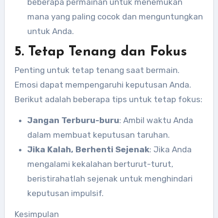
beberapa permainan untuk menemukan
mana yang paling cocok dan menguntungkan
untuk Anda.
5. Tetap Tenang dan Fokus
Penting untuk tetap tenang saat bermain.
Emosi dapat mempengaruhi keputusan Anda.
Berikut adalah beberapa tips untuk tetap fokus:
Jangan Terburu-buru
: Ambil waktu Anda
dalam membuat keputusan taruhan.
Jika Kalah, Berhenti Sejenak
: Jika Anda
mengalami kekalahan berturut-turut,
beristirahatlah sejenak untuk menghindari
keputusan impulsif.
Kesimpulan