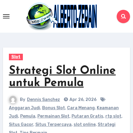
Skip
to
content
Slot
Strategi Slot Online
untuk Pemula
By
Dennis Sanchez
Apr 26, 2026
Anggaran Judi
,
Bonus Slot
,
Cara Menang
,
Keamanan
Judi
,
Pemula
,
Permainan Slot
,
Putaran Gratis
,
rtp slot
,
Situs Gacor
,
Situs Terpercaya
,
slot online
,
Strategi
Slot
,
Tips Bermain