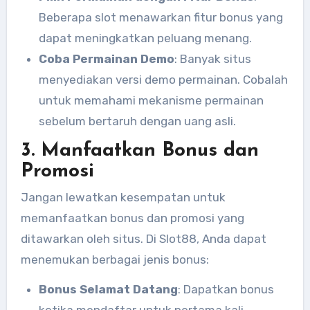
Beberapa slot menawarkan fitur bonus yang
dapat meningkatkan peluang menang.
Coba Permainan Demo
: Banyak situs
menyediakan versi demo permainan. Cobalah
untuk memahami mekanisme permainan
sebelum bertaruh dengan uang asli.
3. Manfaatkan Bonus dan
Promosi
Jangan lewatkan kesempatan untuk
memanfaatkan bonus dan promosi yang
ditawarkan oleh situs. Di Slot88, Anda dapat
menemukan berbagai jenis bonus:
Bonus Selamat Datang
: Dapatkan bonus
ketika mendaftar untuk pertama kali.