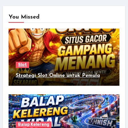
You Missed
Slot
Strategi Slot Online untuk Pemula
Balap Kelereng