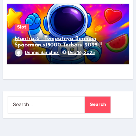
Slot
Mantra55 : Tempatnya Bermain
Spaceman x15000 Terbaru 2025 !!
Dennis Sanchez
Dec 16, 2025
Search
for: