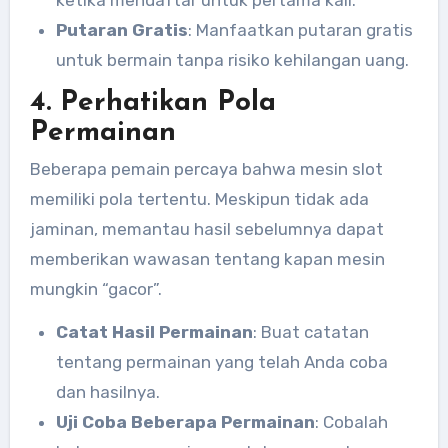
Putaran Gratis
: Manfaatkan putaran gratis
untuk bermain tanpa risiko kehilangan uang.
4. Perhatikan Pola
Permainan
Beberapa pemain percaya bahwa mesin slot
memiliki pola tertentu. Meskipun tidak ada
jaminan, memantau hasil sebelumnya dapat
memberikan wawasan tentang kapan mesin
mungkin “gacor”.
Catat Hasil Permainan
: Buat catatan
tentang permainan yang telah Anda coba
dan hasilnya.
Uji Coba Beberapa Permainan
: Cobalah