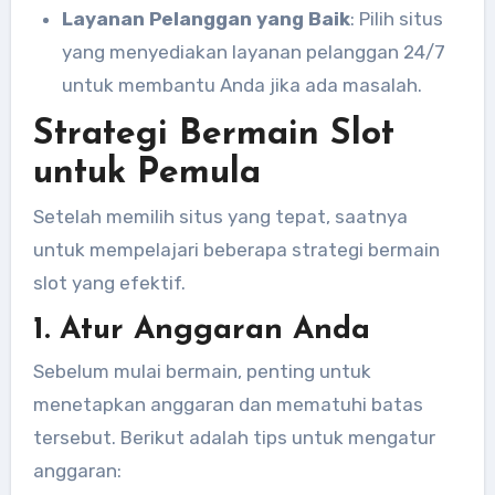
Layanan Pelanggan yang Baik
: Pilih situs
yang menyediakan layanan pelanggan 24/7
untuk membantu Anda jika ada masalah.
Strategi Bermain Slot
untuk Pemula
Setelah memilih situs yang tepat, saatnya
untuk mempelajari beberapa strategi bermain
slot yang efektif.
1. Atur Anggaran Anda
Sebelum mulai bermain, penting untuk
menetapkan anggaran dan mematuhi batas
tersebut. Berikut adalah tips untuk mengatur
anggaran: