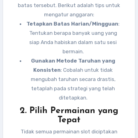
batas tersebut. Berikut adalah tips untuk
mengatur anggaran:
Tetapkan Batas Harian/Mingguan
:
Tentukan berapa banyak uang yang
siap Anda habiskan dalam satu sesi
bermain.
Gunakan Metode Taruhan yang
Konsisten
: Cobalah untuk tidak
mengubah taruhan secara drastis,
tetaplah pada strategi yang telah
ditetapkan.
2. Pilih Permainan yang
Tepat
Tidak semua permainan slot diciptakan