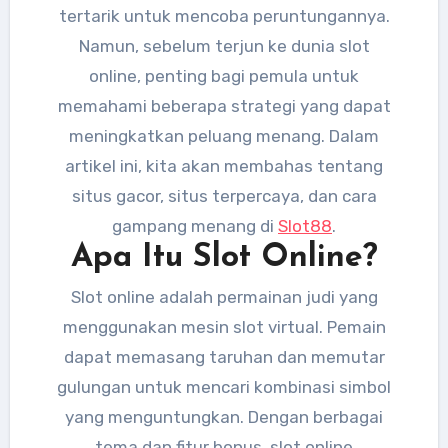
tertarik untuk mencoba peruntungannya.
Namun, sebelum terjun ke dunia slot
online, penting bagi pemula untuk
memahami beberapa strategi yang dapat
meningkatkan peluang menang. Dalam
artikel ini, kita akan membahas tentang
situs gacor, situs terpercaya, dan cara
gampang menang di
Slot88
.
Apa Itu Slot Online?
Slot online adalah permainan judi yang
menggunakan mesin slot virtual. Pemain
dapat memasang taruhan dan memutar
gulungan untuk mencari kombinasi simbol
yang menguntungkan. Dengan berbagai
tema dan fitur bonus, slot online