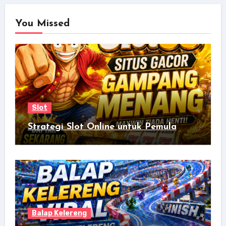
You Missed
Slot
Strategi Slot Online untuk Pemula
Balap Kelereng