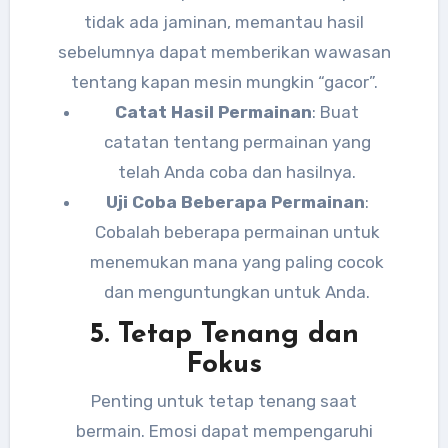
tidak ada jaminan, memantau hasil
sebelumnya dapat memberikan wawasan
tentang kapan mesin mungkin “gacor”.
Catat Hasil Permainan
: Buat
catatan tentang permainan yang
telah Anda coba dan hasilnya.
Uji Coba Beberapa Permainan
:
Cobalah beberapa permainan untuk
menemukan mana yang paling cocok
dan menguntungkan untuk Anda.
5. Tetap Tenang dan
Fokus
Penting untuk tetap tenang saat
bermain. Emosi dapat mempengaruhi