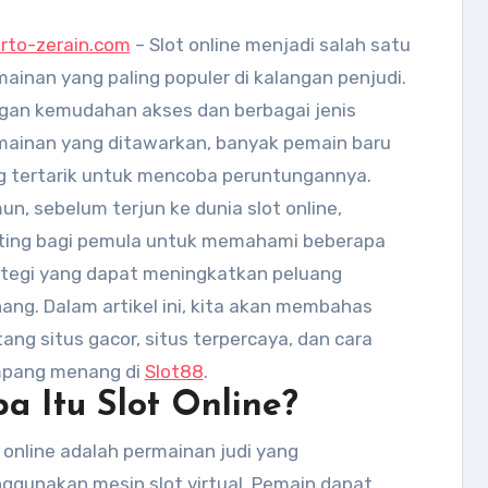
berto-zerain.com
–
Slot online menjadi salah satu
ainan yang paling populer di kalangan penjudi.
gan kemudahan akses dan berbagai jenis
mainan yang ditawarkan, banyak pemain baru
g tertarik untuk mencoba peruntungannya.
n, sebelum terjun ke dunia slot online,
ting bagi pemula untuk memahami beberapa
ategi yang dapat meningkatkan peluang
ng. Dalam artikel ini, kita akan membahas
ang situs gacor, situs terpercaya, dan cara
pang menang di
Slot88
.
a Itu Slot Online?
 online adalah permainan judi yang
ggunakan mesin slot virtual. Pemain dapat