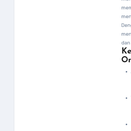
mem
men
Deng
men
dan
Ke
On