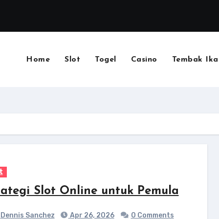
Home
Slot
Togel
Casino
Tembak Ika
t
rategi Slot Online untuk Pemula
Dennis Sanchez
Apr 26, 2026
0 Comments