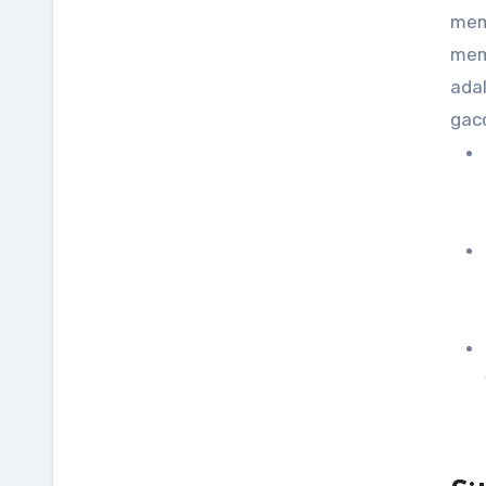
memi
mem
ada
gaco