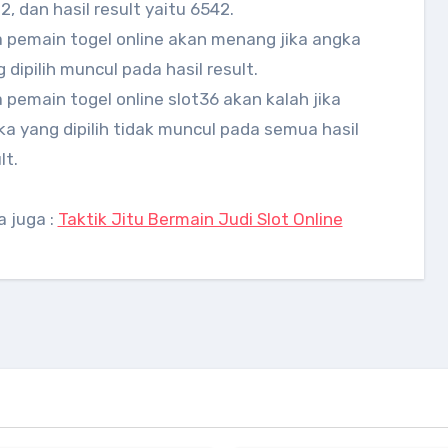
2, dan hasil result yaitu 6542.
a pemain togel online akan menang jika angka
 dipilih muncul pada hasil result.
 pemain togel online slot36 akan kalah jika
a yang dipilih tidak muncul pada semua hasil
lt.
 juga :
Taktik Jitu Bermain Judi Slot Online