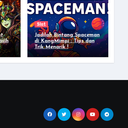
Slot
ot
Jadilah Bintang Spaceman
asih
di KangMimpi : Tips dan
Trik Menarik !