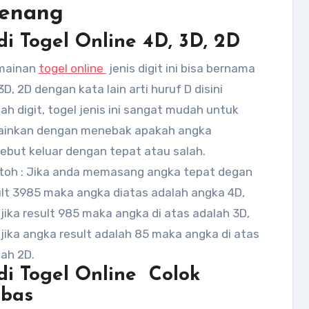
enang
di Togel Online 4D, 3D, 2D
mainan
togel online
jenis digit ini bisa bernama
3D, 2D dengan kata lain arti huruf D disini
ah digit, togel jenis ini sangat mudah untuk
ainkan dengan menebak apakah angka
ebut keluar dengan tepat atau salah.
toh : Jika anda memasang angka tepat degan
ult 3985 maka angka diatas adalah angka 4D,
jika result 985 maka angka di atas adalah 3D,
jika angka result adalah 85 maka angka di atas
ah 2D.
di Togel Online Colok
bas