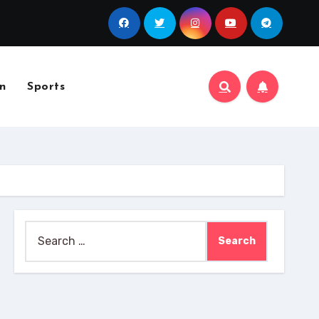
n
Sports
Search
for: