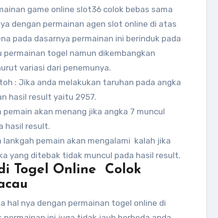
mainan game online slot36 colok bebas sama
ya dengan permainan agen slot online di atas
ena pada dasarnya permainan ini berinduk pada
u permainan togel namun dikembangkan
urut variasi dari penemunya.
toh : Jika anda melakukan taruhan pada angka
an hasil result yaitu 2957.
a pemain akan menang jika angka 7 muncul
 hasil result.
a lankgah pemain akan mengalami kalah jika
a yang ditebak tidak muncul pada hasil result.
di Togel Online Colok
acau
 hal nya dengan permainan togel online di
 permainan ini juga tidak jauh berbeda anda