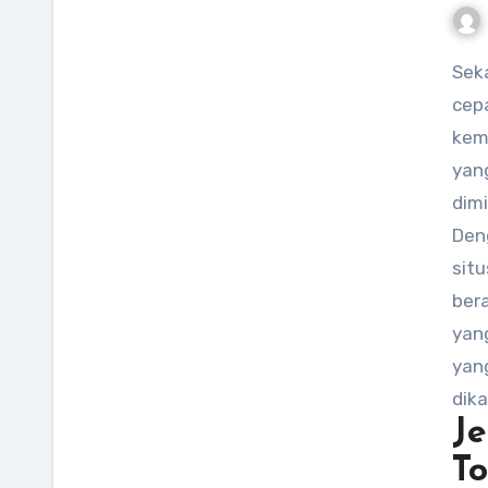
Se
cep
kem
yan
dimi
Deng
sit
ber
yan
yan
dik
Je
T