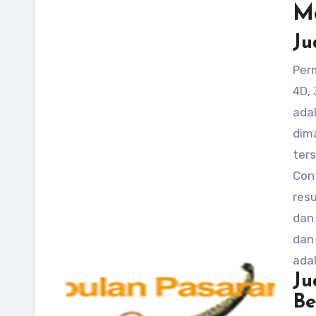
M
Ju
Per
4D, 
adal
dim
ters
Con
res
dan 
dan 
adal
Ju
Be