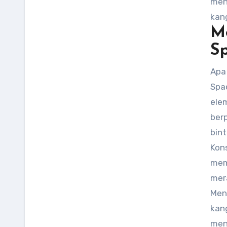
men
kan
M
S
Ap
Spa
elem
ber
bin
Kons
mem
mer
Men
kan
men