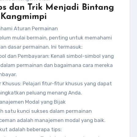
ps dan Trik Menjadi Bintang
 Kangmimpi
Pahami Aturan Permainan
elum mulai bermain, penting untuk memahami
an dasar permainan. Ini termasuk:
bol dan Pembayaran: Kenali simbol-simbol yang
 dalam permainan dan bagaimana cara mereka
bayar.
r Khusus: Pelajari fitur-fitur khusus yang dapat
ingkatkan peluang menang Anda.
Manajemen Modal yang Bijak
ah satu kunci sukses dalam permainan
ceman adalah manajemen modal yang baik.
kut adalah beberapa tips: