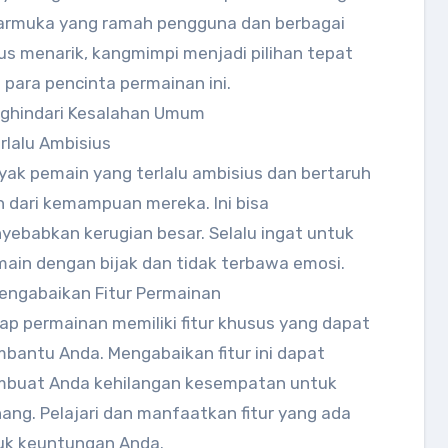
armuka yang ramah pengguna dan berbagai
us menarik,
kangmimpi
menjadi pilihan tepat
 para pencinta permainan ini.
ghindari Kesalahan Umum
erlalu Ambisius
yak pemain yang terlalu ambisius dan bertaruh
h dari kemampuan mereka. Ini bisa
yebabkan kerugian besar. Selalu ingat untuk
main dengan bijak dan tidak terbawa emosi.
Mengabaikan Fitur Permainan
ap permainan memiliki fitur khusus yang dapat
bantu Anda. Mengabaikan fitur ini dapat
buat Anda kehilangan kesempatan untuk
ng. Pelajari dan manfaatkan fitur yang ada
uk keuntungan Anda.