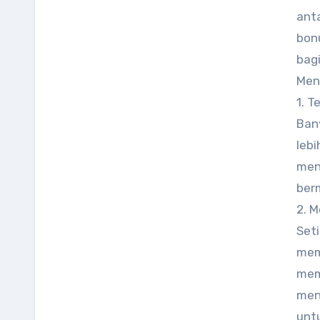
ant
bon
bagi
Men
1. T
Ban
lebi
men
ber
2. 
Seti
mem
mem
mena
unt