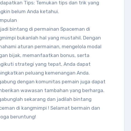
dapatkan Tips: Temukan tips dan trik yang
gkin belum Anda ketahui.
impulan
jadi bintang di permainan Spaceman di
gmimpi
bukanlah hal yang mustahil. Dengan
ahami aturan permainan, mengelola modal
gan bijak, memanfaatkan bonus, serta
ikuti strategi yang tepat, Anda dapat
ingkatkan peluang kemenangan Anda.
gabung dengan komunitas pemain juga dapat
berikan wawasan tambahan yang berharga.
gabunglah sekarang dan jadilah bintang
ceman di
kangmimpi
! Selamat bermain dan
oga beruntung!