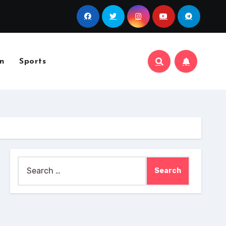
n
Sports
Search
for: