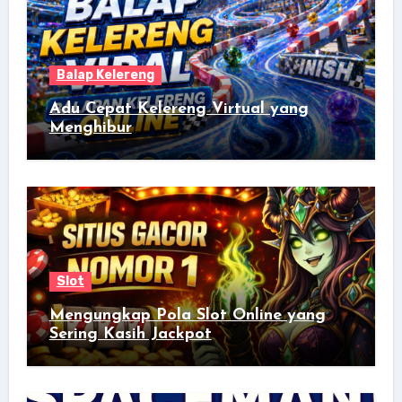
Balap Kelereng
Adu Cepat Kelereng Virtual yang
Menghibur
Slot
Mengungkap Pola Slot Online yang
Sering Kasih Jackpot