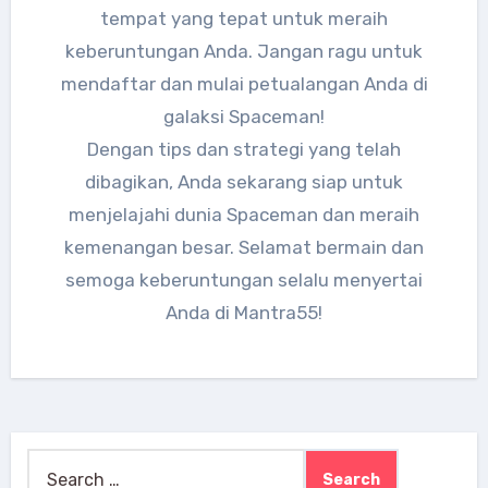
tempat yang tepat untuk meraih
keberuntungan Anda. Jangan ragu untuk
mendaftar dan mulai petualangan Anda di
galaksi Spaceman!
Dengan tips dan strategi yang telah
dibagikan, Anda sekarang siap untuk
menjelajahi dunia Spaceman dan meraih
kemenangan besar. Selamat bermain dan
semoga keberuntungan selalu menyertai
Anda di Mantra55!
Search