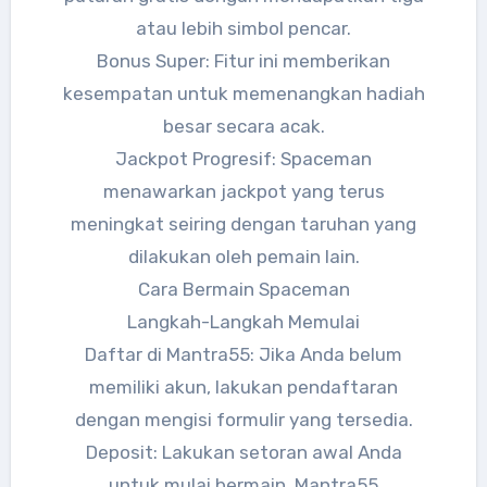
atau lebih simbol pencar.
Bonus Super: Fitur ini memberikan
kesempatan untuk memenangkan hadiah
besar secara acak.
Jackpot Progresif: Spaceman
menawarkan jackpot yang terus
meningkat seiring dengan taruhan yang
dilakukan oleh pemain lain.
Cara Bermain Spaceman
Langkah-Langkah Memulai
Daftar di Mantra55: Jika Anda belum
memiliki akun, lakukan pendaftaran
dengan mengisi formulir yang tersedia.
Deposit: Lakukan setoran awal Anda
untuk mulai bermain. Mantra55