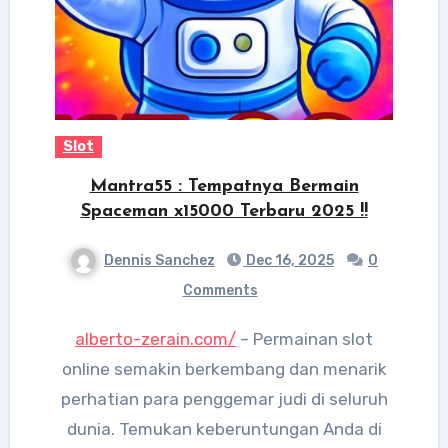
Slot
Mantra55 : Tempatnya Bermain
Spaceman x15000 Terbaru 2025 !!
Dennis Sanchez
Dec 16, 2025
0
Comments
alberto-zerain.com/
– Permainan slot
online semakin berkembang dan menarik
perhatian para penggemar judi di seluruh
dunia. Temukan keberuntungan Anda di