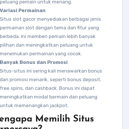
peluang pemain untuk menang.
Variasi Permainan
Situs slot gacor menyediakan berbagai jenis
permainan slot dengan tema dan fitur yang
berbeda. Ini memberi pemain lebih banyak
pilihan dan meningkatkan peluang untuk
menemukan permainan yang cocok.
Banyak Bonus dan Promosi
Situs-situs ini sering kali menawarkan bonus
dan promosi menarik, seperti bonus deposit,
free spins, dan cashback. Bonus ini dapat
meningkatkan modal bermain dan peluang
untuk memenangkan jackpot.
engapa Memilih Situs