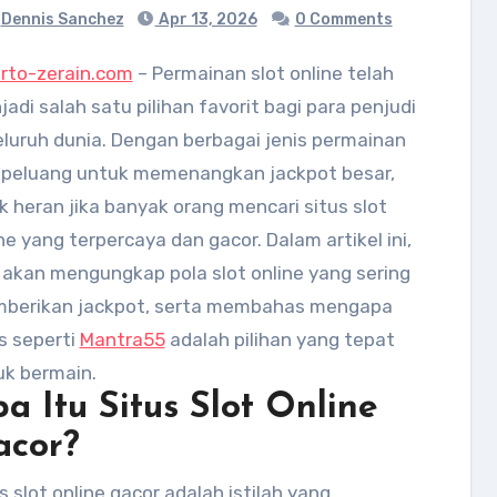
Dennis Sanchez
Apr 13, 2026
0 Comments
berto-zerain.com
–
Permainan slot online telah
adi salah satu pilihan favorit bagi para penjudi
eluruh dunia. Dengan berbagai jenis permainan
 peluang untuk memenangkan jackpot besar,
k heran jika banyak orang mencari situs slot
ne yang terpercaya dan gacor. Dalam artikel ini,
 akan mengungkap pola slot online yang sering
berikan jackpot, serta membahas mengapa
s seperti
Mantra55
adalah pilihan yang tepat
uk bermain.
a Itu Situs Slot Online
acor?
s slot online gacor adalah istilah yang