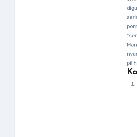
dig
ser
pema
“ser
Man
nya
pili
Ka