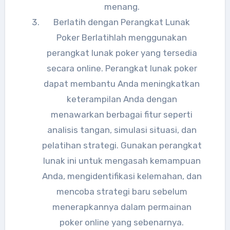
menang.
Berlatih dengan Perangkat Lunak
Poker Berlatihlah menggunakan
perangkat lunak poker yang tersedia
secara online. Perangkat lunak poker
dapat membantu Anda meningkatkan
keterampilan Anda dengan
menawarkan berbagai fitur seperti
analisis tangan, simulasi situasi, dan
pelatihan strategi. Gunakan perangkat
lunak ini untuk mengasah kemampuan
Anda, mengidentifikasi kelemahan, dan
mencoba strategi baru sebelum
menerapkannya dalam permainan
poker online yang sebenarnya.