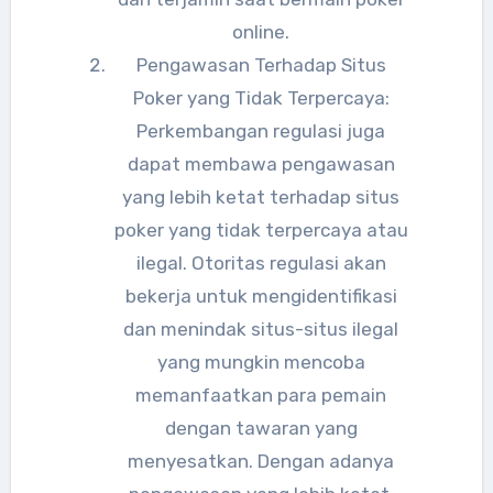
online.
Pengawasan Terhadap Situs
Poker yang Tidak Terpercaya:
Perkembangan regulasi juga
dapat membawa pengawasan
yang lebih ketat terhadap situs
poker yang tidak terpercaya atau
ilegal. Otoritas regulasi akan
bekerja untuk mengidentifikasi
dan menindak situs-situs ilegal
yang mungkin mencoba
memanfaatkan para pemain
dengan tawaran yang
menyesatkan. Dengan adanya