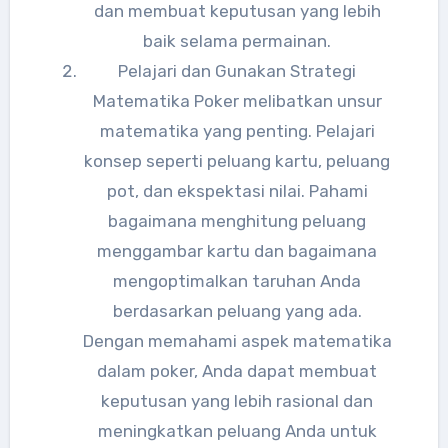
dan membuat keputusan yang lebih
baik selama permainan.
Pelajari dan Gunakan Strategi
Matematika Poker melibatkan unsur
matematika yang penting. Pelajari
konsep seperti peluang kartu, peluang
pot, dan ekspektasi nilai. Pahami
bagaimana menghitung peluang
menggambar kartu dan bagaimana
mengoptimalkan taruhan Anda
berdasarkan peluang yang ada.
Dengan memahami aspek matematika
dalam poker, Anda dapat membuat
keputusan yang lebih rasional dan
meningkatkan peluang Anda untuk