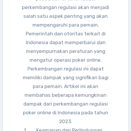
perkembangan regulasi akan menjadi
salah satu aspek penting yang akan
mempengaruhi para pemain.
Pemerintah dan otoritas terkait di
Indonesia dapat memperbarui dan
menyempurnakan peraturan yang
mengatur operasi poker online.
Perkembangan regulasi ini dapat
memiliki dampak yang signifikan bagi
para pemain. Artikel ini akan
membahas beberapa kemungkinan
dampak dari perkembangan regulasi
poker online di Indonesia pada tahun
2023.
Keamanan dan Perlindungan