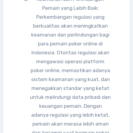
Pemain yang Lebih Baik:
Perkembangan regulasi yang
berkualitas akan meningkatkan
keamanan dan perlindungan bagi
para pemain poker online di
Indonesia. Otoritas regulasi akan
mengawasi operasi platform
poker online, memastikan adanya
sistem keamanan yang kuat, dan
menegakkan standar yang ketat
untuk melindungi data pribadi dan
keuangan pemain. Dengan
adanya regulasi yang lebih ketat,
pemain akan merasa lebih aman
dan terjamin saat bermain poker