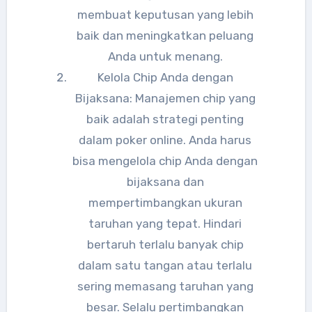
membuat keputusan yang lebih
baik dan meningkatkan peluang
Anda untuk menang.
Kelola Chip Anda dengan
Bijaksana: Manajemen chip yang
baik adalah strategi penting
dalam poker online. Anda harus
bisa mengelola chip Anda dengan
bijaksana dan
mempertimbangkan ukuran
taruhan yang tepat. Hindari
bertaruh terlalu banyak chip
dalam satu tangan atau terlalu
sering memasang taruhan yang
besar. Selalu pertimbangkan