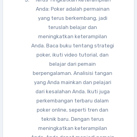
Anda: Poker adalah permainan
yang terus berkembang, jadi
teruslah belajar dan
meningkatkan keterampilan
Anda. Baca buku tentang strategi
poker, ikuti video tutorial, dan
belajar dari pemain
berpengalaman. Analisisi tangan
yang Anda mainkan dan pelajari
dari kesalahan Anda. Ikuti juga
perkembangan terbaru dalam
poker online, seperti tren dan
teknik baru. Dengan terus
meningkatkan keterampilan