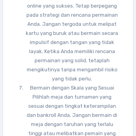
online yang sukses. Tetap berpegang
pada strategi dan rencana permainan
Anda. Jangan tergoda untuk melipat
kartu yang buruk atau bermain secara
impulsif dengan tangan yang tidak
layak. Ketika Anda memiliki rencana
permainan yang solid, tetaplah
mengikutinya tanpa mengambil risiko
yang tidak perlu.
Bermain dengan Skala yang Sesuai
Pilihlah meja dan turnamen yang
sesuai dengan tingkat keterampilan
dan bankroll Anda. Jangan bermain di
meja dengan taruhan yang terlalu
tinggi atau melibatkan pemain yang