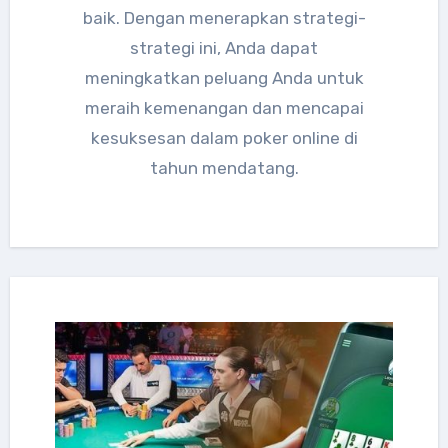
baik. Dengan menerapkan strategi-
strategi ini, Anda dapat
meningkatkan peluang Anda untuk
meraih kemenangan dan mencapai
kesuksesan dalam poker online di
tahun mendatang.