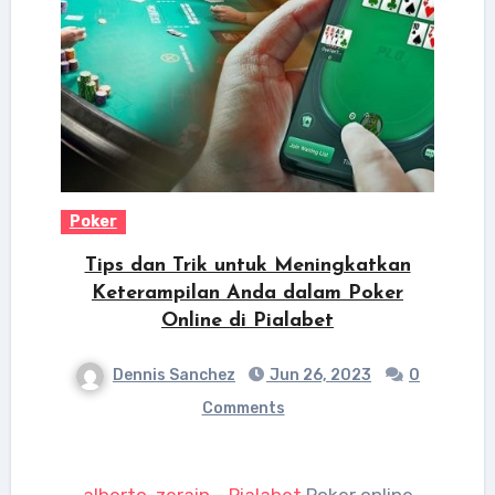
Poker
Tips dan Trik untuk Meningkatkan
Keterampilan Anda dalam Poker
Online di Pialabet
Dennis Sanchez
Jun 26, 2023
0
Comments