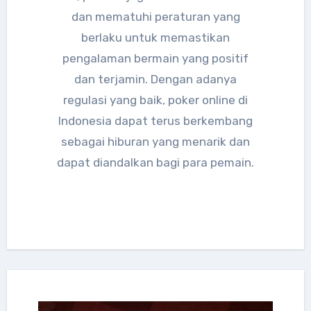
dan mematuhi peraturan yang
berlaku untuk memastikan
pengalaman bermain yang positif
dan terjamin. Dengan adanya
regulasi yang baik, poker online di
Indonesia dapat terus berkembang
sebagai hiburan yang menarik dan
dapat diandalkan bagi para pemain.