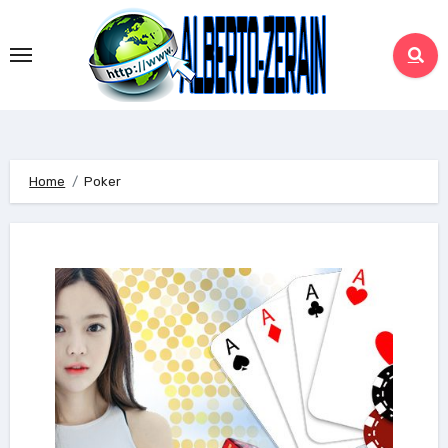
Skip
to
content
Home
Poker