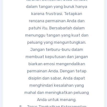
dalam tangan yang buruk hanya
karena frustrasi. Tetapkan
rencana permainan Anda dan
patuhi itu. Bersabarlah dalam
menunggu tangan yang kuat dan
peluang yang menguntungkan.
Jangan terburu-buru dalam
membuat keputusan dan jangan
biarkan emosi mengendalikan
permainan Anda. Dengan tetap
disiplin dan sabar, Anda dapat
menghindari kesalahan yang
mahal dan meningkatkan peluang
Anda untuk menang.
Terus Tingkatkan Keterampilan