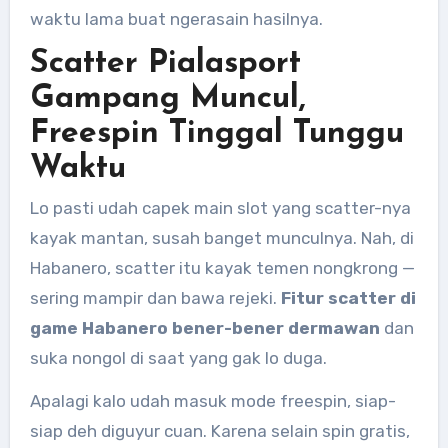
waktu lama buat ngerasain hasilnya.
Scatter Pialasport
Gampang Muncul,
Freespin Tinggal Tunggu
Waktu
Lo pasti udah capek main slot yang scatter-nya
kayak mantan, susah banget munculnya. Nah, di
Habanero, scatter itu kayak temen nongkrong —
sering mampir dan bawa rejeki.
Fitur scatter di
game Habanero bener-bener dermawan
dan
suka nongol di saat yang gak lo duga.
Apalagi kalo udah masuk mode freespin, siap-
siap deh diguyur cuan. Karena selain spin gratis,