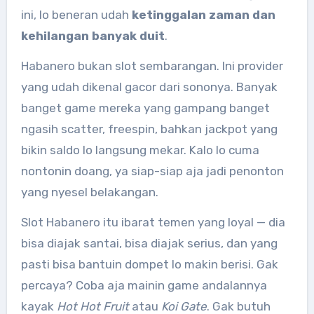
ini, lo beneran udah
ketinggalan zaman dan
kehilangan banyak duit
.
Habanero bukan slot sembarangan. Ini provider
yang udah dikenal gacor dari sononya. Banyak
banget game mereka yang gampang banget
ngasih scatter, freespin, bahkan jackpot yang
bikin saldo lo langsung mekar. Kalo lo cuma
nontonin doang, ya siap-siap aja jadi penonton
yang nyesel belakangan.
Slot Habanero itu ibarat temen yang loyal — dia
bisa diajak santai, bisa diajak serius, dan yang
pasti bisa bantuin dompet lo makin berisi. Gak
percaya? Coba aja mainin game andalannya
kayak
Hot Hot Fruit
atau
Koi Gate
. Gak butuh